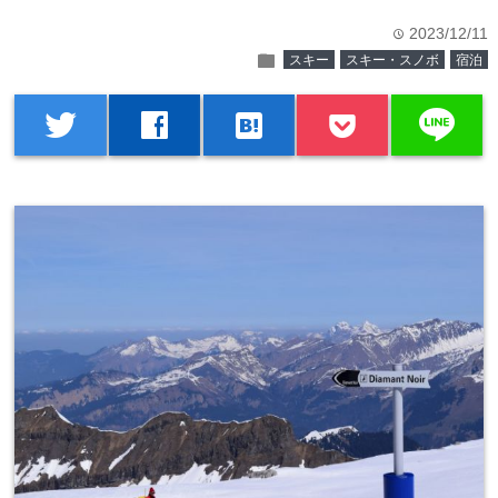
2023/12/11
time
folder
スキー
スキー・スノボ
宿泊
line
twitter
facebook
hatenabookmark