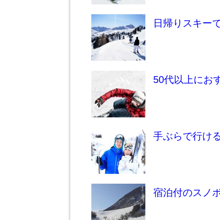
日帰りスキー
50代以上にお
手ぶらで行け
宿泊付のスノ