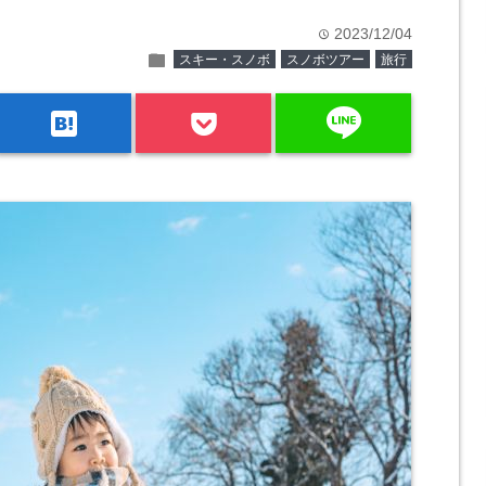
2023/12/04
time
folder
スキー・スノボ
スノボツアー
旅行
line
hatenabookmark