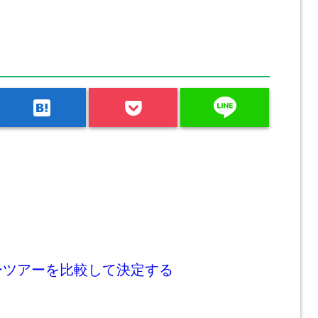
line
hatenabookmark
ーツアーを比較して決定する